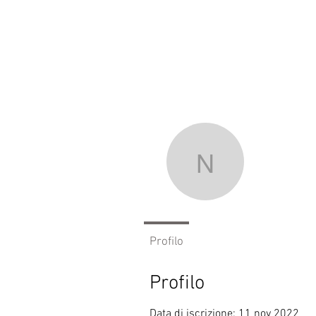
HOME
NEWS
nezzo
nezzoeno
0
Follower
Profilo
Profilo
Data di iscrizione: 11 nov 2022