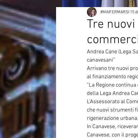
#MAIFERMARSI
15 d
Tre nuovi 
commerci
Andrea Cane (Lega Salv
canavesani”
Arrivano tre nuovi pro
al finanziamento regi
"La Regione continua c
della Lega Andrea Cane
L'Assessorato al Comme
che nuovi strumenti fi
rigenerazione urbana
In Canavese, riceveran
Canavese, con il proge