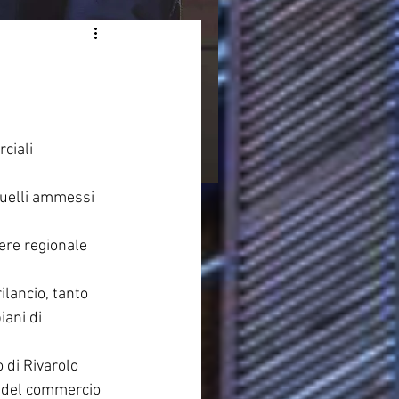
ciali 
quelli ammessi 
ere regionale 
lancio, tanto 
ani di 
 di Rivarolo 
o del commercio 