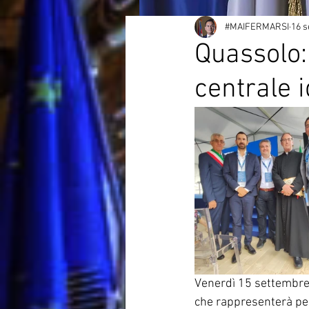
#MAIFERMARSI
16 s
Quassolo:
centrale i
Venerdì 15 settembre 
che rappresenterà per