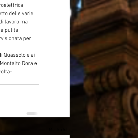
oelettrica 
tto delle varie 
di lavoro ma 
a pulita 
visionata per 
i Quassolo e ai 
 Montalto Dora e 
colta-
Mostra tutti