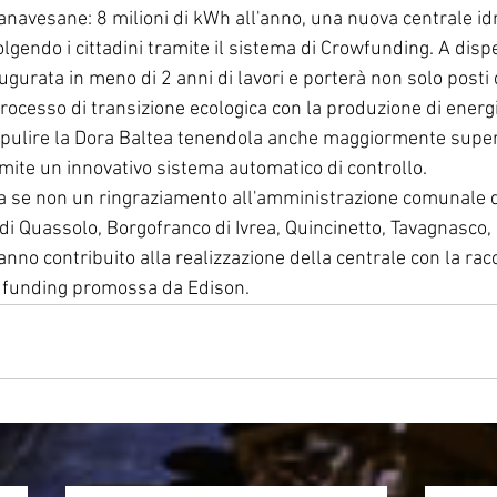
navesane: 8 milioni di kWh all'anno, una nuova centrale idr
lgendo i cittadini tramite il sistema di Crowfunding. A dispe
ugurata in meno di 2 anni di lavori e porterà non solo posti 
rocesso di transizione ecologica con la produzione di energi
 pulire la Dora Baltea tenendola anche maggiormente super
amite un innovativo sistema automatico di controllo.
a se non un ringraziamento all'amministrazione comunale d
di Quassolo, Borgofranco di Ivrea, Quincinetto, Tavagnasco,
nno contribuito alla realizzazione della centrale con la rac
dfunding promossa da Edison.