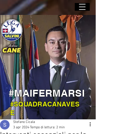
#MAIFERMARSI
#SQUADRACANAVES
E
Stefano Cicala
3 apr 2024
Tempo di lettura: 2 min