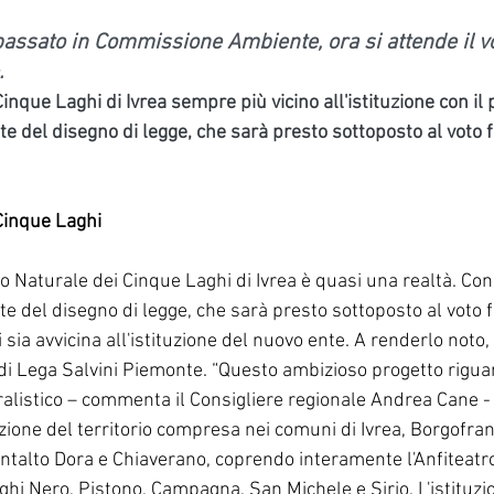
 passato in Commissione Ambiente, ora si attende il vo
.
inque Laghi di Ivrea sempre più vicino all'istituzione con il 
del disegno di legge, che sarà presto sottoposto al voto fi
 Cinque Laghi
co Naturale dei Cinque Laghi di Ivrea è quasi una realtà. Con 
del disegno di legge, che sarà presto sottoposto al voto fi
 sia avvicina all'istituzione del nuovo ente. A renderlo noto, 
di Lega Salvini Piemonte. “Questo ambizioso progetto riguar
alistico – commenta il Consigliere regionale Andrea Cane - 
ione del territorio compresa nei comuni di Ivrea, Borgofranc
ontalto Dora e Chiaverano, coprendo interamente l'Anfiteatr
aghi Nero, Pistono, Campagna, San Michele e Sirio. L'istituzi