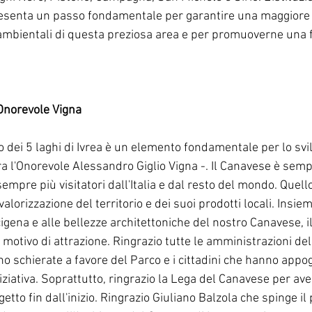
esenta un passo fondamentale per garantire una maggiore t
-ambientali di questa preziosa area e per promuoverne una f
'Onorevole Vigna
co dei 5 laghi di Ivrea è un elemento fondamentale per lo svi
a l'Onorevole Alessandro Giglio Vigna -. Il Canavese è semp
sempre più visitatori dall'Italia e dal resto del mondo. Quello
alorizzazione del territorio e dei suoi prodotti locali. Insie
igena e alle bellezze architettoniche del nostro Canavese, i
 motivo di attrazione. Ringrazio tutte le amministrazioni del t
no schierate a favore del Parco e i cittadini che hanno appo
ziativa. Soprattutto, ringrazio la Lega del Canavese per av
etto fin dall'inizio. Ringrazio Giuliano Balzola che spinge il