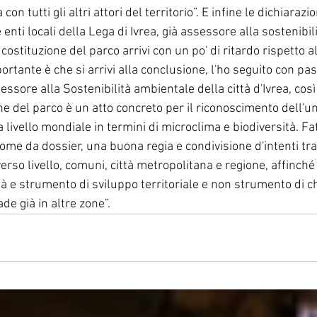
on tutti gli altri attori del territorio”. E infine le dichiarazio
enti locali della Lega di Ivrea, già assessore alla sostenibil
i costituzione del parco arrivi con un po' di ritardo rispetto a
portante è che si arrivi alla conclusione, l'ho seguito con pa
ssore alla Sostenibilità ambientale della città d'Ivrea, cos
one del parco è un atto concreto per il riconoscimento dell'un
 livello mondiale in termini di microclima e biodiversità. Fat
come da dossier, una buona regia e condivisione d'intenti tra
erso livello, comuni, città metropolitana e regione, affinché 
 e strumento di sviluppo territoriale e non strumento di c
e già in altre zone”.