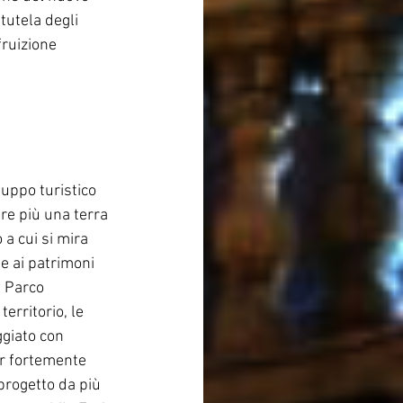
utela degli 
ruizione 
luppo turistico 
re più una terra 
 a cui si mira 
me ai patrimoni 
l Parco 
erritorio, le 
ggiato con 
er fortemente 
 progetto da più 