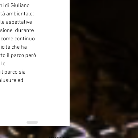
ni di Giuliano 
ità ambientale: 
lle aspettative 
ssione  durante 
ì come continuo  
icità che ha 
to il parco però 
 le 
il parco sia 
hiusure ed 