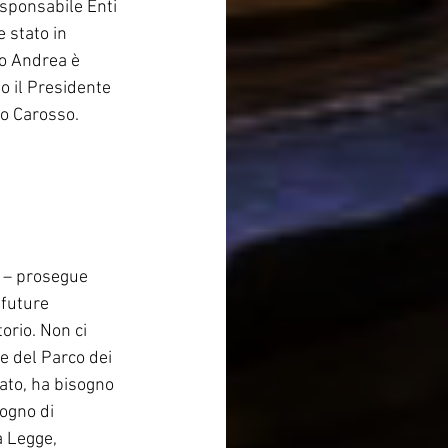
sponsabile Enti 
 stato in 
so Andrea è 
o il Presidente 
o Carosso. 
i – prosegue 
future 
orio. Non ci 
e del Parco dei 
ato, ha bisogno 
ogno di 
a Legge, 