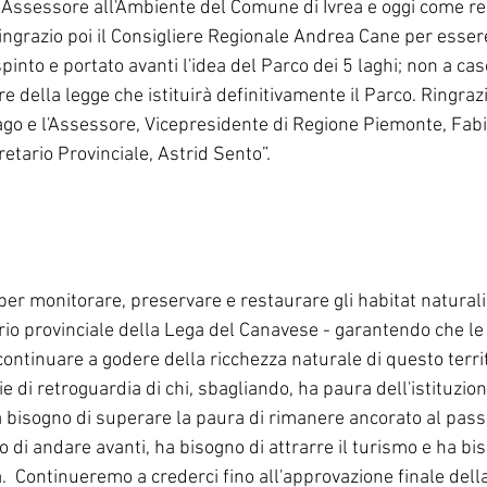
 Assessore all'Ambiente del Comune di Ivrea e oggi come re
Ringrazio poi il Consigliere Regionale Andrea Cane per essere
pinto e portato avanti l'idea del Parco dei 5 laghi; non a ca
e della legge che istituirà definitivamente il Parco. Ringrazi
o e l'Assessore, Vicepresidente di Regione Piemonte, Fabi
gretario Provinciale, Astrid Sento”.
per monitorare, preservare e restaurare gli habitat natural
rio provinciale della Lega del Canavese - garantendo che le 
ntinuare a godere della ricchezza naturale di questo territ
e di retroguardia di chi, sbagliando, ha paura dell'istituzion
ha bisogno di superare la paura di rimanere ancorato al pass
o di andare avanti, ha bisogno di attrarre il turismo e ha bis
.  Continueremo a crederci fino all'approvazione finale dell