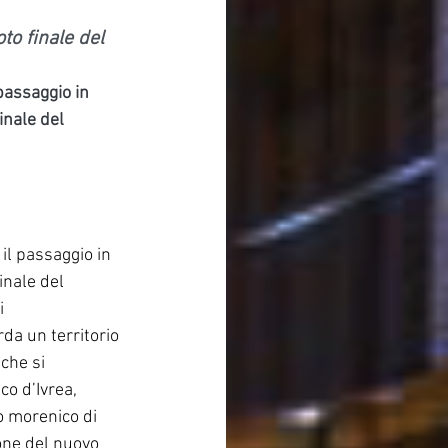
to finale del 
passaggio in 
nale del 
il passaggio in 
nale del 
i 
da un territorio 
che si 
o d’Ivrea, 
o morenico di 
one del nuovo 