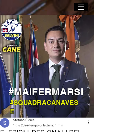
#MAIFERMARSI
#SQUADRACANAVES
E
Stefano Cicala
1 giu 2024
Tempo di lettura: 1 min