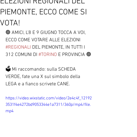
ELEZIONI REGIONALI DEL
PIEMONTE, ECCO COME SI
VOTA!
🟢 AMICI, L’8 E 9 GIUGNO TOCCA A VOI, 
ECCO COME VOTARE ALLE ELEZIONI 
#REGIONALI
 DEL PIEMONTE, IN TUTTI I 
312 COMUNI DI 
#TORINO
 E PROVINCIA 🟢
🗳️ Mi raccomando: sulla SCHEDA 
VERDE, fate una X sul simbolo della 
LEGA e a fianco scrivete CANE.
https://video.wixstatic.com/video/2e4c4f_12192
3531f4e4272bd9053344e1a7311/360p/mp4/file.
mp4