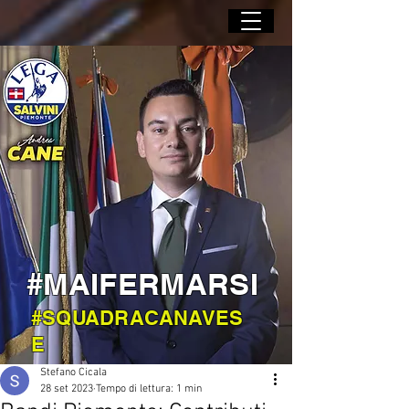
#MAIFERMARSI
#SQUADRACANAVES
E
Stefano Cicala
28 set 2023
Tempo di lettura: 1 min