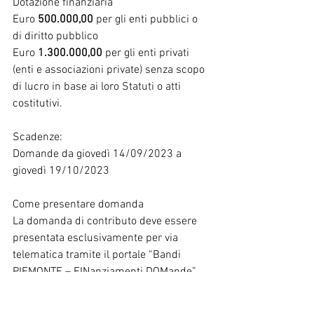
Dotazione finanziaria
Euro 
500.000,00
 per gli enti pubblici o 
di diritto pubblico
Euro 
1.300.000,00
 per gli enti privati 
(enti e associazioni private) senza scopo 
di lucro in base ai loro Statuti o atti 
costitutivi.
Scadenze:
Domande da giovedì 14/09/2023 a 
giovedì 19/10/2023
Come presentare domanda
La domanda di contributo deve essere 
presentata esclusivamente per via 
telematica tramite il portale “Bandi 
PIEMONTE – FINanziamenti DOMande” 
all’indirizzo web:
https://servizi.regione.piemonte.it/catalo