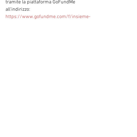
tramite la piattaforma GoFundMe 
all'indirizzo: 
https://www.gofundme.com/f/insieme-
x-rebecca
Mostra tutti
Post recenti