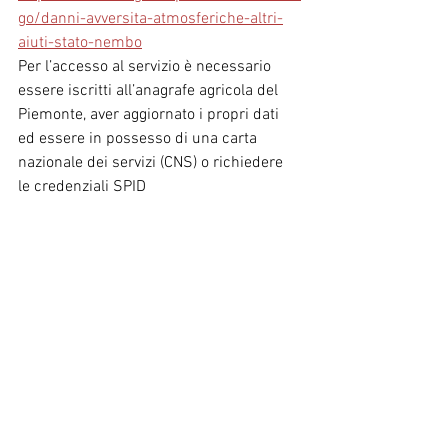
go/danni-avversita-atmosferiche-altri-
aiuti-stato-nembo
Per l’accesso al servizio è necessario 
essere iscritti all’anagrafe agricola del 
Piemonte, aver aggiornato i propri dati 
ed essere in possesso di una carta 
nazionale dei servizi (CNS) o richiedere 
le credenziali SPID 
(
https://servizi.regione.piemonte.it/acce
ssoSPID
)
Mostra tutti
Post recenti