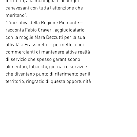
territorio, alla montagna e ai borghi 
canavesani con tutta l’attenzione che 
meritano”.
“L’iniziativa della Regione Piemonte – 
racconta Fabio Craveri, aggiudicatario 
con la moglie Mara Dezzutti per la sua 
attività a Frassinetto – permette a noi 
commercianti di mantenere attive realtà 
di servizio che spesso garantiscono 
alimentari, tabacchi, giornali e servizi e 
che diventano punto di riferimento per il 
territorio, ringrazio di questa opportunità 
per proseguire e ampliare l’offerta”. 
“Ho avuto notizia di questa opportunità 
dai social network – conclude Ivo 
Chabod che presto offrirà le specialità 
della Val Soana nel suo negozio di 
Campiglia – con un progetto concreto e 
l’aiuto dell’istituzione regionale nella 