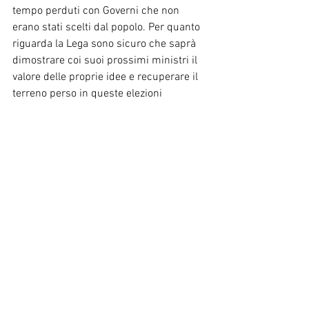
tempo perduti con Governi che non 
erano stati scelti dal popolo. Per quanto 
riguarda la Lega sono sicuro che saprà 
dimostrare coi suoi prossimi ministri il 
valore delle proprie idee e recuperare il 
terreno perso in queste elezioni 
politiche: un buon governo degli eletti 
Lega sarà sicuramente un traino 
importante per tutto il centro destra 
anche in vista delle elezioni comunali e 
regionali che si terranno in Piemonte nei 
prossimi due anni”.